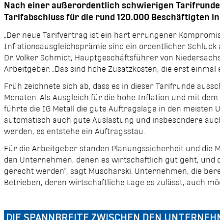
Nach einer außerordentlich schwierigen Tarifrunde 
Tarifabschluss für die rund
120.000
Beschäftigten in
„Der neue Tarifvertrag ist ein hart errungener Kompromi
Inflationsausgleichsprämie sind ein ordentlicher Schluck
Dr. Volker Schmidt, Hauptgeschäftsführer von Niedersach
Arbeitgeber. „Das sind hohe Zusatzkosten, die erst einma
Früh zeichnete sich ab, dass es in dieser Tarifrunde auss
Monaten. Als Ausgleich für die hohe Inflation und mit dem
führte die IG Metall die gute Auftragslage in den meiste
auto­matisch auch gute Auslastung und insbesondere auch
werden, es entstehe ein Auftragsstau.
Für die Arbeitgeber standen Planungssicherheit und die M
den Unternehmen, denen es wirtschaftlich gut geht, und 
gerecht werden“, sagt Muscharski. Unternehmen, die ber
Betrieben, deren wirtschaftliche Lage es zulässt, auch mö
DIE SPANNBREITE ZWISCHEN DEN UNTERNEHME