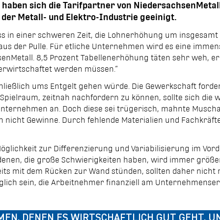
haben sich die Tarifpartner von
NiedersachsenMetal
 der Metall- und
Elektro-Industrie
geeinigt.
ss in einer schweren Zeit, die Lohnerhöhung um insgesamt 
 aus der Pulle. Für etliche Unternehmen wird es eine immen
sen­Metall. 8,5 Prozent Tabellenerhöhung täten sehr weh, 
l erwirtschaftet werden müssen.“
chließlich ums Entgelt gehen würde. Die Gewerkschaft forde
 Spielraum, zeitnah nachfordern zu können, sollte sich die
n Unternehmen an. Doch diese sei trügerisch, mahnte Musch
 nicht Gewinne. Durch fehlende Materialien und Fachkräft
öglichkeit zur Differenzierung und Variabilisierung im Vo
denen, die große Schwierigkeiten haben, wird immer größer
eits mit dem Rücken zur Wand stünden, sollten daher nich
glich sein, die Arbeit­nehmer finanziell am Unternehmenserf
N, DENEN ES WIRTSCHAFTLICH GUT GEHT, UND