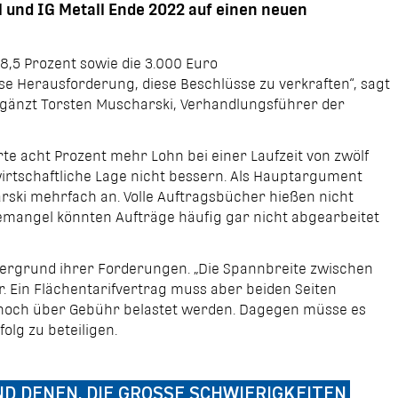
l
und
IG Metall
Ende 2022 auf einen neuen
8,5 Prozent sowie die 3.000 Euro
se Herausforderung, diese Beschlüsse zu verkraften“, sagt
ergänzt Torsten Muscharski, Verhandlungsführer der
rte acht Prozent mehr Lohn bei einer Laufzeit von zwölf
 wirtschaftliche Lage nicht bessern. Als Hauptargument
arski mehrfach an. Volle Auftragsbücher hießen nicht
emangel könnten Aufträge häufig gar nicht abgearbeitet
rdergrund ihrer Forderungen. „Die Spannbreite zwischen
. Ein Flächentarifvertrag muss aber beiden Seiten
t noch über Gebühr belastet werden. Dagegen müsse es
olg zu beteiligen.
 DENEN, DIE GROSSE SCHWIERIGKEITEN H